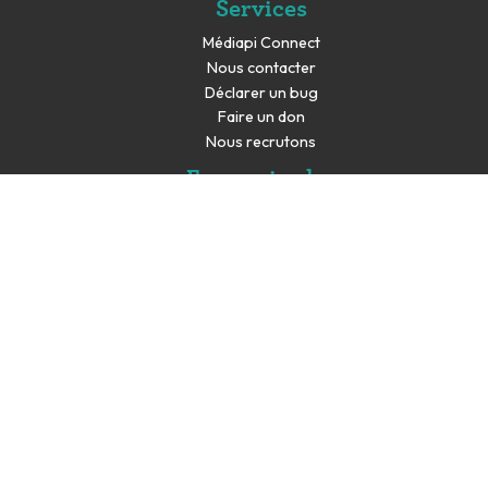
Services
Médiapi Connect
Nous contacter
Déclarer un bug
Faire un don
Nous recrutons
En savoir plus
Espace presse
Partenaires
Les productions de Médiapi sont co-financés par la