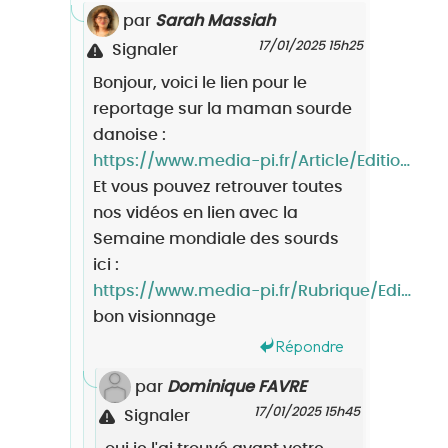
par
Sarah Massiah
17/01/2025 15h25
Signaler
Bonjour, voici le lien pour le
reportage sur la maman sourde
danoise :
https://www.media-pi.fr/Article/Editions-speciales/JMS/SMS-4-une-maman-sourde-danoise-obligee-d-aller-en-Suede-pour-une-scolarite-en-langue-des-signes/3860
Et vous pouvez retrouver toutes
nos vidéos en lien avec la
Semaine mondiale des sourds
ici :
https://www.media-pi.fr/Rubrique/Editions-speciales/JMS
bon visionnage
Répondre
par
Dominique FAVRE
17/01/2025 15h45
Signaler