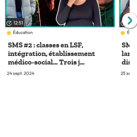
12:51
08:
Éducation
Éduc
SMS #2 : classes en LSF,
SMS 
intégration, établissement
lang
médico-social… Trois j...
discr
24 sept. 2024
25 sept